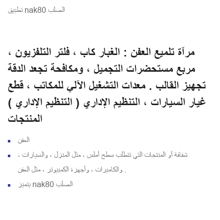
تطبيق nak80 الصلب
مرآة تلميع العفن : الغبار كاب ، فلتر التلفزيون ،
مربع مستحضرات التجميل ، ومكافحة تجعد الدقة
تجهيز القالب . معدات التشغيل الآلي للمكاتب ، قطع
غيار السيارات ، التنظيم الإداري ( التنظيم الإداري )
المنتجات
العفن
شفافة أو المنتجات التي تتطلب سطح أملس ، مثل المنزل ، والسيارات ،
والكاميرات ، وأجهزة الكمبيوتر ، مثل العفن .
يتميز nak80 الصلب